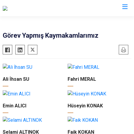
Samsun
Görev Yapmış Kaymakamlarımız
19 Mayıs
Salıpazarı
Alaçam
Tekkeköy
Asarcık
Terme
Ayvacık
Vezirköprü
Ali İhsan SU
Fahri MERAL
Bafra
Yakakent
Çarşamba
Atakum
Havza
Canik
Emin ALICI
Hüseyin KONAK
Kavak
İlkadım
Ladik
Selami ALTINOK
Faik KOKAN