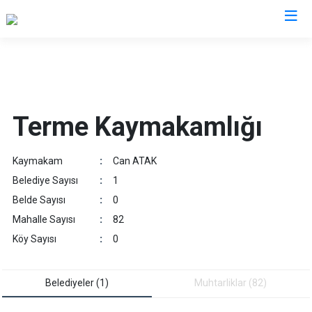
Samsun
19 Mayıs
Salıpazarı
Terme Kaymakamlığı
Alaçam
Tekkeköy
Asarcık
Terme
Kaymakam
:
Can ATAK
Ayvacık
Vezirköprü
Belediye Sayısı
:
1
Bafra
Yakakent
Belde Sayısı
:
0
Çarşamba
Atakum
Mahalle Sayısı
:
82
Havza
Canik
Köy Sayısı
:
0
Kavak
İlkadım
Ladik
Belediyeler (1)
Muhtarliklar (82)