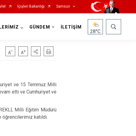
vlet
İçişleri Bakanlığı
Samsun
LERİMİZ
GÜNDEM
İLETİŞİM
28
°C
uriyet ve 15 Temmuz Milli
Salıpazarı
evam etti ve Cumhuriyet ve
Tekkeköy
Terme
EKLİ, Milli Eğitim Müdürü
Vezirköprü
öğrencilerimiz katıldı.
Yakakent