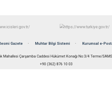
Çarşamba
Havza
Kavak
Ladik
Resmi Gazete
Muhtar Bilgi Sistemi
Kurumsal e-Post
nk Mahallesi Çarşamba Caddesi Hükümet Konağı No:3/4 Terme/SAM
+90 (362) 876 10 03