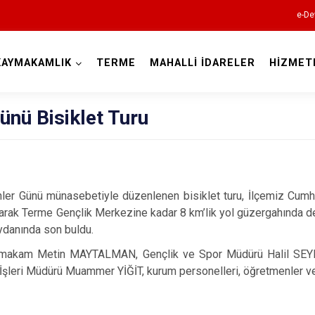
e-De
KAYMAKAMLIK
TERME
MAHALLİ İDARELER
HİZMET
Samsun
nü Bisiklet Turu
er Günü münasebetiyle düzenlenen bisiklet turu, İlçemiz Cumh
19 Mayıs
arak Terme Gençlik Merkezine kadar 8 km’lik yol güzergahında d
Alaçam
danında son buldu.
Asarcık
aymakam Metin MAYTALMAN, Gençlik ve Spor Müdürü Halil SEYR
Ayvacık
şleri Müdürü Muammer YİĞİT, kurum personelleri, öğretmenler ve 
Bafra